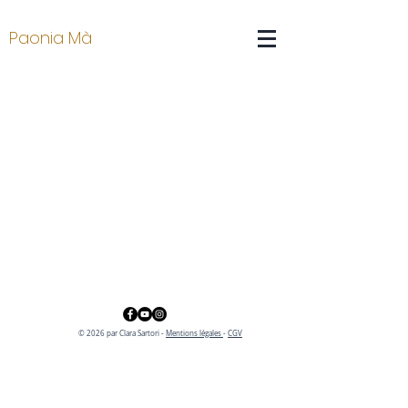
Paonia Mà
© 2026 par Clara Sartori -
Mentions légales
-
CGV