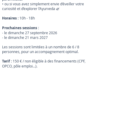
• ou si vous avez simplement envie d’éveiller votre
curiosité et d’explorer l’Ayurveda 🌿
Horaires :
10h - 18h
Prochaines sessions :
- le dimanche 27 septembre 2026
- le dimanche 21 mars 2027
Les sessions sont limitées à un nombre de 6 / 8
personnes, pour un accompagnement optimal.
Tarif :
150 € / non éligible à des financements (CPF,
OPCO, pôle emploi...).
Tarif early bird pour toute inscription avant le 5
août 2026 (formation de septembre) et avant le 5
janvier pour la session de mars : 120
€
Un acompte de 50€ sera demandé 15 jours après
l'inscription pour réserver ta place. Le reste du
montant sera à régler lors du premier jour de
formation.
Intéressé(e) par la transmission de cette technique