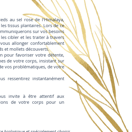
eds au sel rose de l'Himalaya,
les tissus plantaires. Lors de ce
ommuniquerons sur vos besoins
es cibler et les traiter à travers
à vous allonger confortablement
ds et mollets découverts.
 pour favoriser votre détente,
mes de votre corps, insistant sur
 de vos problématiques, de votre
ous ressentirez instantanément
us invite à être attentif aux
tions de votre corps pour un
ure biologique et spécialement choisis