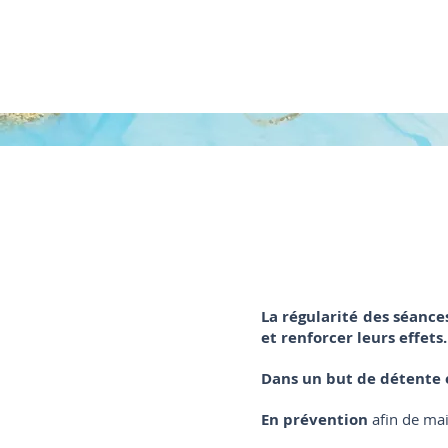
Risques cardiovasculaires
Fièvre
Prudence en cas de diabèt
Certains cancers nécessite
La régularité des séanc
et renforcer leurs effets.
Dans un but de détente 
En prévention
afin de mai