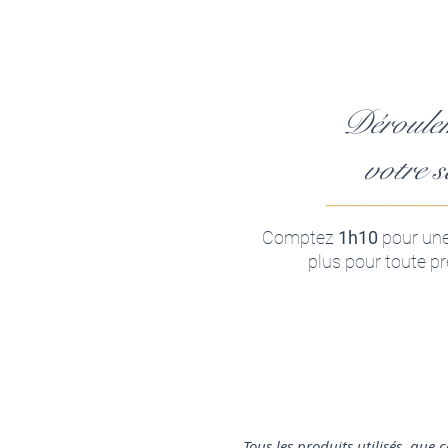
Déroule
votre s
Comptez
1h10
pour une
plus
pour toute p
Tous les produits utilisés, que 