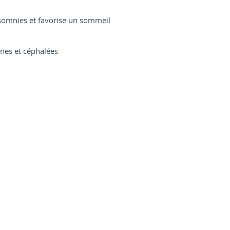
insomnies et favorise un sommeil
ines et céphalées
 me contacter si besoin et à