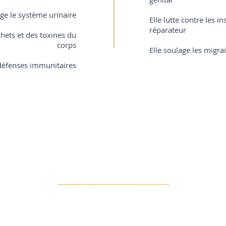
age le système urinaire
Elle lutte contre les 
réparateur
chets et des toxines du
corps
Elle soulage les migra
 défenses immunitaires
Contre-indications
us invite à vous rapprocher de votre médecin traitant. N’hésitez pas à
m’informer de toute situation particulière.
s de trois mois
 importante du pied
es : phlébite, paraphlébite, thrombose...