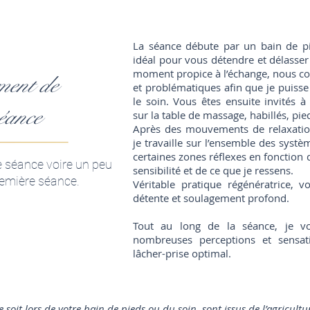
La séance débute par un bain de pi
idéal pour vous détendre et délasser 
moment propice à l’échange, nous c
ment de
et problématiques afin que je puisse l
le soin. Vous êtes ensuite invités 
éance
sur la table de massage, habillés, pie
Après des mouvements de relaxation
je travaille sur l’ensemble des systè
certaines zones réflexes en fonction
 séance voire un peu
sensibilité et de ce que je ressens.
remière séance.
Véritable pratique régénératrice, v
détente et soulagement profond.
Tout au long de la séance, je vo
nombreuses perceptions et sensa
lâcher-prise optimal.
ce soit lors de votre bain de pieds ou du soin, sont issus de l’agricult