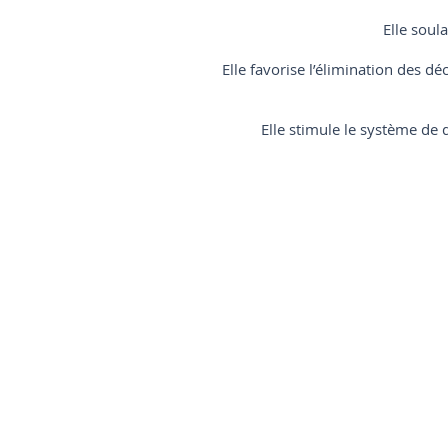
Elle soul
Elle favorise l’élimination des dé
Elle stimule le système de
En cas de doute, je vo
Femmes enceintes de moin
Blessure ou inflammation
Troubles circulatoires grav