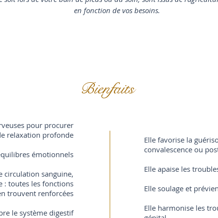
en fonction de vos besoins.
Bienfaits
nerveuses pour procurer
de relaxation profonde
Elle favorise la guéri
convalescence ou pos
séquilibres émotionnels
Elle apaise les troubl
e circulation sanguine,
 : toutes les fonctions
Elle soulage et prévie
’en trouvent renforcées
Elle harmonise les tr
ibre le système digestif
génital